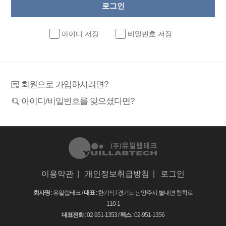
아이디 저장
비밀번호 저장
회원으로 가입하시려면?
아이디/비밀번호를 잊으셨다면?
이용약관
|
개인정보취급방침
|
로그인
회사명
: 유일랩테크 /
대표
: 한기식 /
경기도 남양주시 별내면 청학로
110-1
대표전화
: 02-951-1353 /
팩스
: 02-951-1356