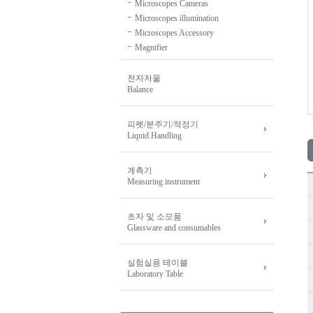
Microscopes Cameras
Microscopes illumination
Microscopes Accessory
Magnifier
전자저울
Balance
피펫/분주기/적정기
Liquid Handling
계측기
Measuring instrument
초자 및 소모품
Glassware and consumables
실험실용 테이블
Laboratory Table