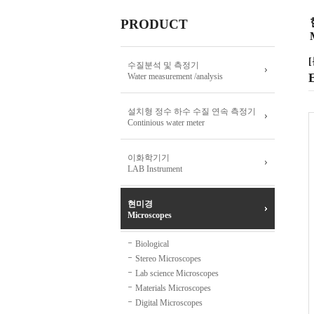
PRODUCT
[
수질분석 및 측정기
E
Water measurement /analysis
설치형 정수 하수 수질 연속 측정기
Continious water meter
이화학기기
LAB Instrument
현미경
Microscopes
Biological
Stereo Microscopes
Lab science Microscopes
Materials Microscopes
Digital Microscopes