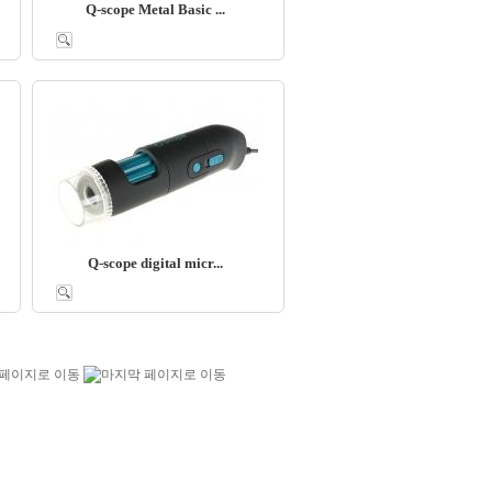
Q-scope Metal Basic ...
Q-scope digital micr...