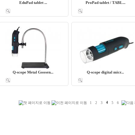
EduPad tablet ...
ProPad tablet / TABL...
Q-scope Metal Goosen...
Q-scope digital micr...
1
2
3
4
5
6