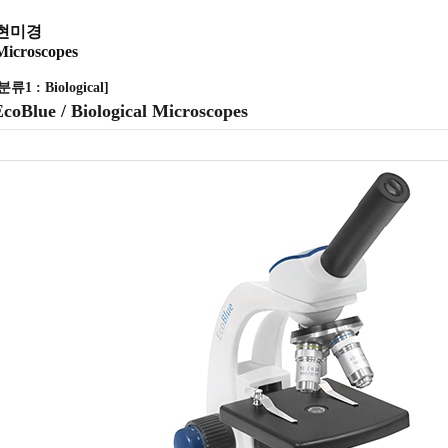
현미경
Microscopes
분류1 : Biological]
coBlue / Biological Microscopes