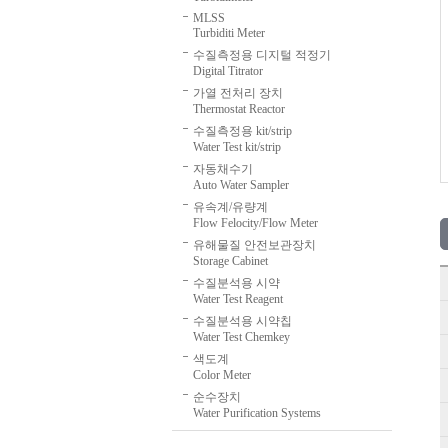
MLSS
Turbiditi Meter
수질측정용 디지털 적정기
Digital Titrator
가열 전처리 장치
Thermostat Reactor
수질측정용 kit/strip
Water Test kit/strip
자동채수기
Auto Water Sampler
유속계/유량계
Flow Felocity/Flow Meter
유해물질 안전보관장치
Storage Cabinet
수질분석용 시약
Water Test Reagent
수질분석용 시약칩
Water Test Chemkey
색도계
Color Meter
순수장치
Water Purification Systems