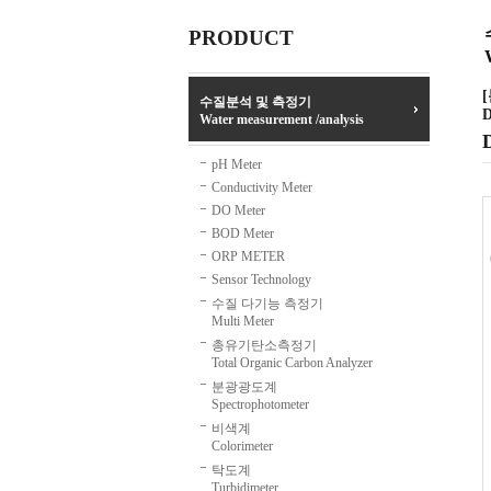
PRODUCT
수질분석 및 측정기
D
Water measurement /analysis
pH Meter
Conductivity Meter
DO Meter
BOD Meter
ORP METER
Sensor Technology
수질 다기능 측정기
Multi Meter
총유기탄소측정기
Total Organic Carbon Analyzer
분광광도계
Spectrophotometer
비색계
Colorimeter
탁도계
Turbidimeter