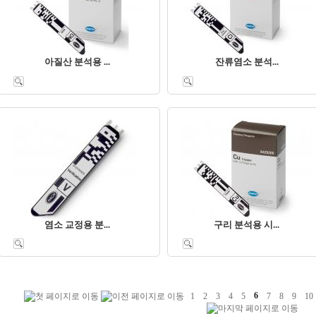
아질산 분석용 ...
잔류염소 분석...
염소 교정용 분...
구리 분석용 시...
1
2
3
4
5
6
7
8
9
1