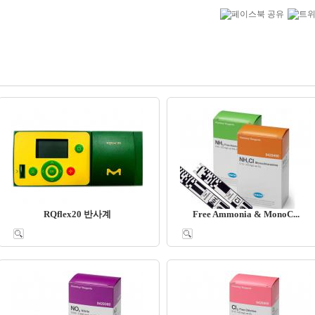
RQflex20 반사계
Free Ammonia & MonoC...