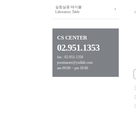
실험실용 테이블
Laboratory Table
CS CENTER
02.951.1353
fax : 02-951-1356
postmaster@yuillab.com
am 09:00 ~ pm 18:00