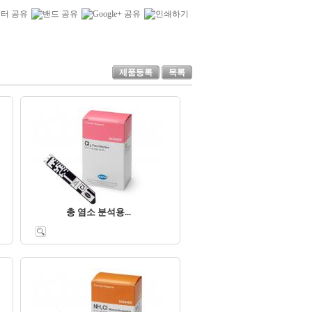
제품등록
목록
총 염소 분석용...