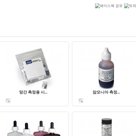
망간 측정용 시...
암모니아 측정...