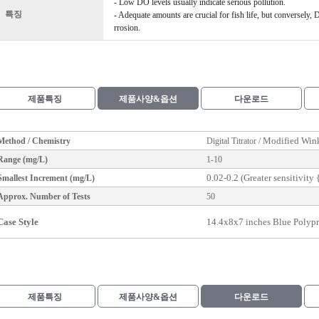
- Low DO levels usually indicate serious pollution.
특징
- Adequate amounts are crucial for fish life, but conversely,
rrosion.
제품특징
제품사양&옵션
다운로드
Modified Wink
Method / Chemistry
Digital
Titrator
/
Range (mg/L)
1-10
0.02-0.2 (Greater sensitivity
Smallest Increment (mg/L)
Approx. Number of Tests
50
Case Style
14.4x8x7 inches Blue Polyp
제품특징
제품사양&옵션
다운로드