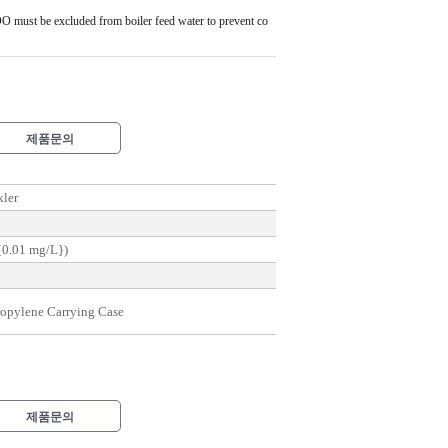
 DO must be excluded from boiler feed water to prevent co
제품문의
ler
 {0.01 mg/L})
ropylene Carrying Case
제품문의