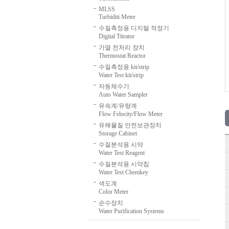
MLSS
Turbiditi Meter
수질측정용 디지털 적정기
Digital Titrator
가열 전처리 장치
Thermostat Reactor
수질측정용 kit/strip
Water Test kit/strip
자동채수기
Auto Water Sampler
유속계/유량계
Flow Felocity/Flow Meter
유해물질 안전보관장치
Storage Cabinet
수질분석용 시약
Water Test Reagent
수질분석용 시약칩
Water Test Chemkey
색도계
Color Meter
순수장치
Water Purification Systems