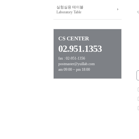
실험실용 테이블
Laboratory Table
CS CENTER
02.951.1353
fax : 02-951-1356
postmaster@yuillab.com
am 09:00 ~ pm 18:00