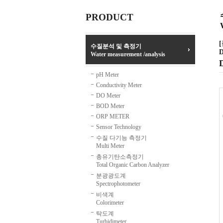
PRODUCT
수질분석 및 측정기
D
Water measurement /analysis
pH Meter
Conductivity Meter
DO Meter
BOD Meter
ORP METER
Sensor Technology
수질 다기능 측정기
Multi Meter
총유기탄소측정기
Total Organic Carbon Analyzer
분광광도계
Spectrophotometer
비색계
Colorimeter
탁도계
Turbidimeter