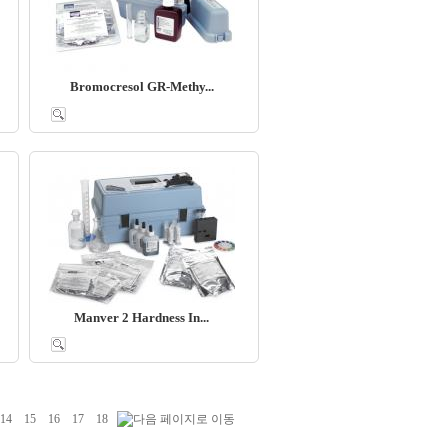
Bromocresol GR-Methy...
Manver 2 Hardness In...
14
15
16
17
18