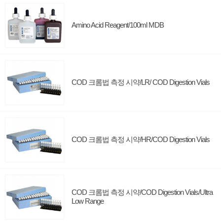
Amino Acid Reagent/100ml MDB
COD 크롬법 측정 시약/LR/ COD Digestion Vials
COD 크롬법 측정 시약/HR/COD Digestion Vials
COD 크롬법 측정 시약/COD Digestion Vials/Ultra
Low Range