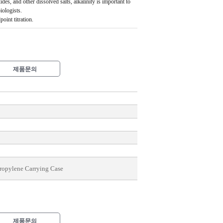
es, and other dissolved salts, alkalinity is important to
iologists.
oint titration.
제품문의
ropylene Carrying Case
제품문의