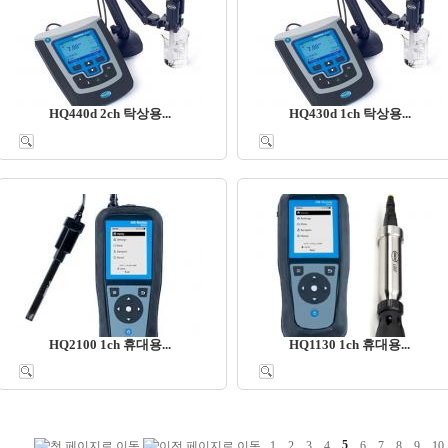
HQ440d 2ch 탁상용...
HQ430d 1ch 탁상용...
HQ2100 1ch 휴대용...
HQ1130 1ch 휴대용...
1
2
3
4
5
6
7
8
9
1