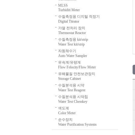
MLSS
Turbiditi Meter
수질측정용 디지털 적정기
Digital Titrator
가열 전처리 장치
Thermostat Reactor
수질측정용 kit/strip
Water Test kit/strip
자동채수기
Auto Water Sampler
유속계/유량계
Flow Felocity/Flow Meter
유해물질 안전보관장치
Storage Cabinet
수질분석용 시약
Water Test Reagent
수질분석용 시약칩
Water Test Chemkey
색도계
Color Meter
순수장치
Water Purification Systems