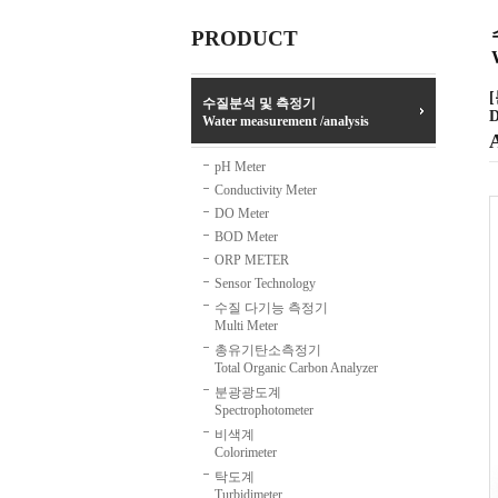
PRODUCT
수질분석 및 측정기
D
Water measurement /analysis
A
pH Meter
Conductivity Meter
DO Meter
BOD Meter
ORP METER
Sensor Technology
수질 다기능 측정기
Multi Meter
총유기탄소측정기
Total Organic Carbon Analyzer
분광광도계
Spectrophotometer
비색계
Colorimeter
탁도계
Turbidimeter