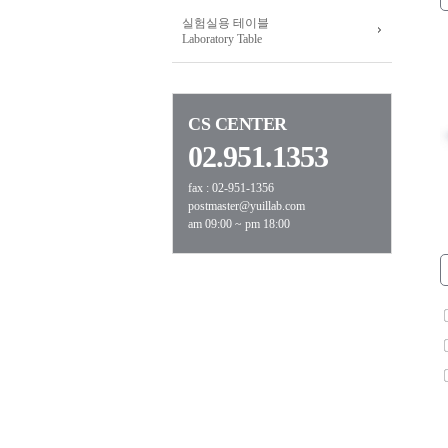
실험실용 테이블
Laboratory Table
CS CENTER
02.951.1353
fax : 02-951-1356
postmaster@yuillab.com
am 09:00 ~ pm 18:00