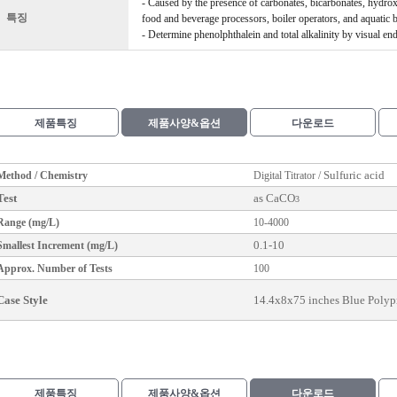
- Caused by the presence of carbonates, bicarbonates, hydroxid
특징
food and beverage processors, boiler operators, and aquatic b
- Determine phenolphthalein and total alkalinity by visual endp
제품특징
제품사양&옵션
다운로드
Sulfuric acid
Method / Chemistry
Digital
Titrator
/
Test
as CaCO
3
Range (mg/L)
10-4000
0.1-10
Smallest Increment (mg/L)
Approx. Number of Tests
100
Case Style
14.4x8x75 inches Blue Polyp
제품특징
제품사양&옵션
다운로드