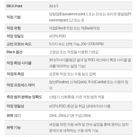
MKA Point
최대 5
당량점(Equivalence point, 1 또는 2) 또는 프리셋 종말점(Pr
적정 기법
eset endpoint, 1,2 또는 3)
적정 유형
직접(Direct) 적정 또는 역(Back)적정
적정 정밀도
±0.5% RSD
교반 프로브 속도
5가지 속도 선택 가능, 250~3700 RPM
Black 옵션
고정값 또는 적정을 이용한 기변값
최대 5사이클(평균 결과 및 RSD 계산에서 특정 사이클 결
적정 회당 사이클
과를 제외하는 설정 기능)
적정제 측정
표준화 적정 또는 수동 농도 입력
일반(Routine), 신속(Quick), 주의(Careful) 또는 사용자 정
적정 프로세스 제어
의
측정 범위 분해능 정확도
산/염기, 산화환원, 이온 적정 범위 적용
적정 정밀성
±0.5% RSD, 환경 및 취급 상태에 따라 다름
뷰렛 크기
10mL, 20mL(기본구성), 50mL
세정을 위한 자동 세척 및 연속 설정을 통해 원하는 양의
뷰렛 기능
용액으로 세척하는 수동 세척 기능