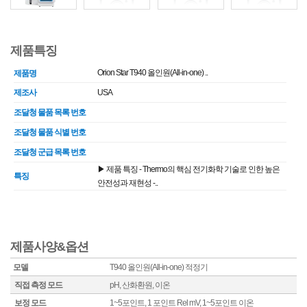
제품특징
Orion Star T940 올인원(All-in-one) ..
제품명
제조사
USA
조달청 물품 목록 번호
조달청 물품 식별 번호
조달청 군급 목록 번호
▶ 제품 특징 - Thermo의 핵심 전기화학 기술로 인한 높은
특징
안전성과 재현성 -..
제품사양&옵션
모델
T940 올인원(All-in-one) 적정기
직접 측정 모드
pH, 산화환원, 이온
보정 모드
1~5포인트, 1 포인트 Rel mV, 1~5포인트 이온