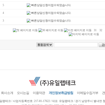
개인정보의 보유기간 및 이용기간
5
빠른상담신청이접수되었습니다.
4
빠른상담신청이접수되었습니다.
① 귀하의 개인정보는 다음과 같이 개인정보의 수집목적 또는 제공받은 목적이 달성되면 
여 다음과 같이 거래 관련 권리 의무 관계의 확인 등을 이유로 일정기간 보유하여야 할
3
빠른상담신청이접수되었습니다.
- 회원가입정보의 경우, 회원가입을 탈퇴하거나 회원에서 제명된 경우 등 일정한 사전에
시하여 동의를 구합니다.
31
32
- 계약 또는 청약철회 등에 관한 기록 : 5년
- 대금결제 및 재화등의 공급에 관한 기록 : 5년
- 소비자의 불만 또는 분쟁처리에 관한 기록 : 3년
② 귀하의 동의를 받아 보유하고 있는 거래정보 등을 귀하께서 열람을 요구하는 경우 유일
록 조치합니다
필수 개인정보 수집을 동의하지 않는 경우
① 귀하의 개인정보 수집을 거부할 수 있는 권리가 있으며 이 경우 당사의 회원전용 서
를 이용하는데 있어 회원 가입 또는 게시물 등록이 불가능 할 수 있습니다.
② 필수 정보가 아닌 선택 정보의 경우 개인정보 수집에 동의하지 않을 수 있으며 서비스
회사소개
오시는길
이용약관
개인정보취급방침
이메일수집거부
견
랩테크 / 사업자등록번호: 217-81-17622 / 대표: 유일랩테크 / 경기 남양주시 별내면 청학