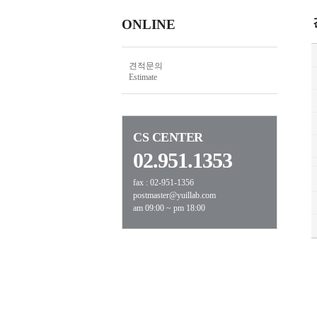
ONLINE
견적문의
Estimate
CS CENTER
02.951.1353
fax : 02-951-1356
postmaster@yuillab.com
am 09:00 ~ pm 18:00