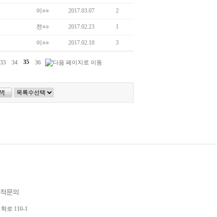
이○○
2017.03.07
2
전○○
2017.02.23
1
파기됩니다. 단, 상법 등 관련법령의 규정에 의하
 필요가 있을 경우에는 일정기간 보유합니다.
이○○
2017.02.10
3
 보유목적, 기간 및 보유하는 개인정보 항목을 명
33
34
35
36
랩테크은(는) 지체없이 그 열람,확인 할 수 있도
비스 또는 고객 문의사항에 대한 답변이 필수인 코너
 이용에 제한은 없습니다.
적문의
로 110-1­