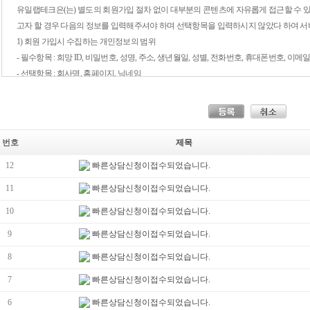
유일랩테크은(는) 별도의 회원가입 절차 없이 대부분의 콘텐츠에 자유롭게 접근할 수 
고자 할 경우 다음의 정보를 입력해주셔야 하며 선택항목을 입력하시지 않았다 하여 서
1) 회원 가입시 수집하는 개인정보의 범위
- 필수항목 : 희망 ID, 비밀번호, 성명, 주소, 생년월일, 성별, 전화번호, 휴대폰번호, 이
- 선택항목 : 회사명, 홈페이지, 닉네임
개인정보의 수집 및 이용 목적
① 유일랩테크은(는) 회원님께 최대한으로 최적화되고 맞춤화된 서비스를 제공하기 위
번호
제목
있습니다.
12
빠른상담신청이접수되었습니다.
- 성명, 아이디, 비밀번호 : 회원제 서비스 이용에 따른 본인 식별 절차에 이용
- 이메일주소, 이메일 수신여부, 전화번호 : 고지사항 전달, 본인 의사 확인, 불만 처리 
11
빠른상담신청이접수되었습니다.
품이나 이벤트 정보의 안내
10
빠른상담신청이접수되었습니다.
- 주소, 전화번호 : 경품과 쇼핑 물품 배송에 대한 정확한 배송지의 확보
9
빠른상담신청이접수되었습니다.
- 비밀번호 힌트용 질문과 답변 : 비밀번호를 잊은 경우의 신속한 처리를 위한 내용
- 그 외 선택항목 : 개인맞춤 서비스를 제공하기 위한 자료
8
빠른상담신청이접수되었습니다.
② 단, 이용자의 기본적 인권 침해의 우려가 있는 민감한 개인정보(인종 및 민족, 사상 및 
7
빠른상담신청이접수되었습니다.
건강상태 및 성생활 등)는 수집하지 않습니다.
6
빠른상담신청이접수되었습니다.