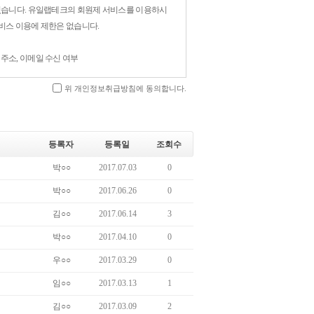
있습니다. 유일랩테크의 회원제 서비스를 이용하시
비스 이용에 제한은 없습니다.
메일주소, 이메일 수신 여부
위 개인정보취급방침에 동의합니다.
하여 다음과 같은 목적으로 개인정보를 수집하고
등록자
등록일
조회수
박○○
2017.07.03
0
등 원활한 의사소통 경로의 확보, 새로운 서비스/신상
박○○
2017.06.26
0
김○○
2017.06.14
3
박○○
2017.04.10
0
우○○
2017.03.29
0
신조, 출신지 및 본적지, 정치적 성향 및 범죄기록,
임○○
2017.03.13
1
김○○
2017.03.09
2