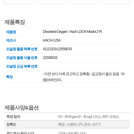
제품특징
Dissolved Oxygen : Hach LDO® Model 2 Pr..
제품명
제조사
HACH / USA
조달청 물품 목록 번호
41113319-22558033
조달청 물품 식별 번호
22558033
조달청 군급 목록 번호
- 이전 보다 더욱 견고하고 정확함 - 검교정이 필요 없음 - 막
특징
(멤브레인)의..
제품사양&옵션
측정 범위
0.0 ~ 40.00 ppm (0 ~ 40 mg/L) 또는 200% 포화도
정확도
측정 : 스팬의 ±2%, 온도: ±0.2 °C
20°C에서 응답 시간
120초 내에 90% 까지