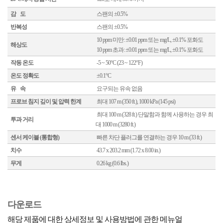
감 도
스팬의 ±0.5%
반복성
스팬의 ±0.5%
10 ppm 미만: ±0.01 ppm 또는 mg/L, ±0.1% 포화도
해상도
10 ppm 초과: ±0.01 ppm 또는 mg/L, ±0.1% 포화도
작동 온도
-5 ~ 50°C (23 ~ 122°F)
온도 정확도
±0.1°C
유 속
요구되는 유속 없음
프로브 침지 깊이 및 압력 한계
최대 107 m (350 ft.), 1000 kPa (145 psi)
최대 100 m (328 ft.) 단말함과 함께 사용하는 경우 최
투과 거리
대 1000 m (3280 ft.)
센서 케이블 (통합형)
빠른 차단 플러그를 연결하는 경우 10 m (33 ft.)
치수
43.7 x 203.2 mm (1.72 x 8.00 in.)
무게
0.26 kg (0.6 lbs.)
다운로드
해당 제품에 대한 상세정보 및 사용방법에 관한 메뉴얼