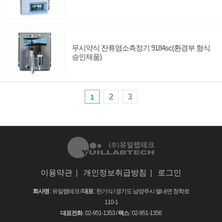
무시약식 잔류염소측정기 9184sc(환경부 형식
승인제품)
2
3
1
이용약관
|
개인정보취급방침
|
로그인
회사명
: 유일랩테크 /
대표
: 한기식 /
경기도 남양주시 별내면 청학로
110-1
대표전화
: 02-951-1353 /
팩스
: 02-951-1356