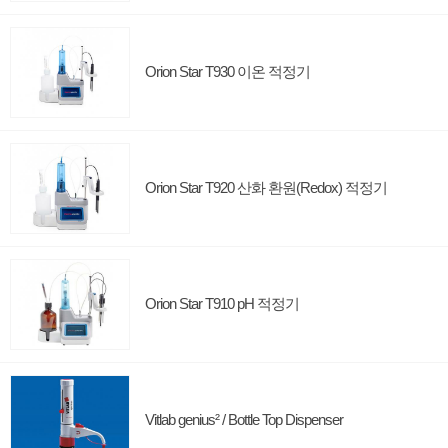
Orion Star T930 이온 적정기
Orion Star T920 산화 환원(Redox) 적정기
Orion Star T910 pH 적정기
Vitlab genius² / Bottle Top Dispenser