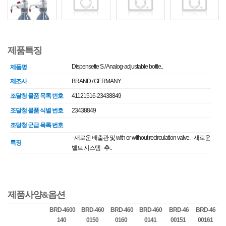
제품특징
Dispensette S / Analog-adjustable bottle..
제품명
제조사
BRAND / GERMANY
조달청 물품 목록 번호
41121516-23438849
조달청 물품 식별 번호
23438849
조달청 군급 목록 번호
- 새로운 배출관 및 with or without recirculation valve. - 새로운
특징
밸브 시스템 - 추..
제품사양&옵션
BRD-4600
BRD-460
BRD-460
BRD-460
BRD-46
BRD-46
140
0150
0160
0141
00151
00161