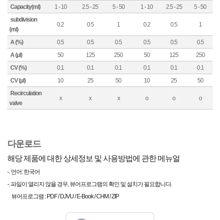
Capacity(ml)
1 - 10
2.5 - 25
5 - 50
1 - 10
2.5 - 25
5 - 50
subdivision
0.2
0.5
1
0.2
0.5
1
(ml)
A (%)
0.5
0.5
0.5
0.5
0.5
0.5
A (µl)
50
125
250
50
125
250
CV (%)
0.1
0.1
0.1
0.1
0.1
0.1
CV (µl)
10
25
50
10
25
50
Recirculation
x
x
x
o
o
o
valve
다운로드
해당 제품에 대한 상세정보 및 사용방법에 관한 메뉴얼
-. 언어: 한국어
-. 파일이 열리지 않을 경우, 뷰어프로그램의 확인 및 설치가 필요합니다.
뷰어프로그램 : PDF / DJVU / E-Book / CHM / ZIP