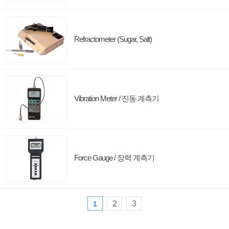
Refractometer (Sugar, Salt)
Vibration Meter / 진동 계측기
Force Gauge / 장력 계측기
2
3
1