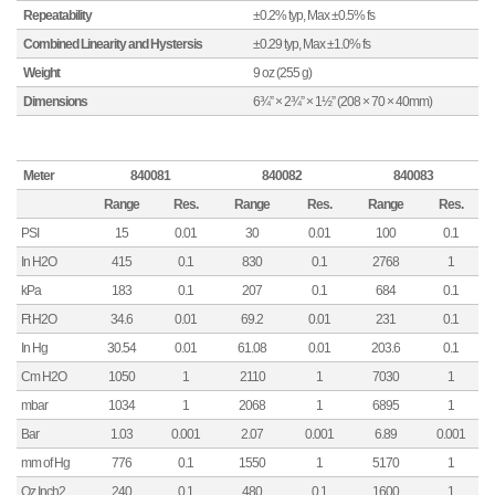
Repeatability
±0.2% typ, Max ±0.5% fs
Combined Linearity and Hystersis
±0.29 typ, Max ±1.0% fs
Weight
9 oz (255 g)
Dimensions
6¾” × 2¾” × 1½” (208 × 70 × 40mm)
Meter
840081
840082
840083
Range
Res.
Range
Res.
Range
Res.
PSI
15
0.01
30
0.01
100
0.1
In H2O
415
0.1
830
0.1
2768
1
kPa
183
0.1
207
0.1
684
0.1
Ft H2O
34.6
0.01
69.2
0.01
231
0.1
In Hg
30.54
0.01
61.08
0.01
203.6
0.1
Cm H2O
1050
1
2110
1
7030
1
mbar
1034
1
2068
1
6895
1
Bar
1.03
0.001
2.07
0.001
6.89
0.001
mm of Hg
776
0.1
1550
1
5170
1
Oz Inch2
240
0.1
480
0.1
1600
1