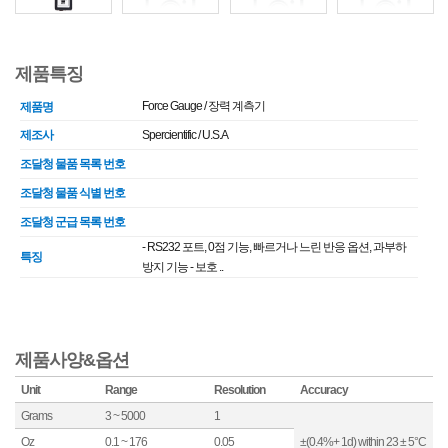
제품특징
Force Gauge / 장력 계측기
제품명
제조사
Spercientific / U.S.A
조달청 물품 목록 번호
조달청 물품 식별 번호
조달청 군급 목록 번호
- RS232 포트, 0점 기능, 빠르거나 느린 반응 옵션, 과부하
특징
방지 기능 - 보호 ..
제품사양&옵션
Unit
Range
Resolution
Accuracy
Grams
3 ~ 5000
1
Oz
0.1 ~ 176
0.05
±(0.4%+ 1d) within 23 ± 5°C