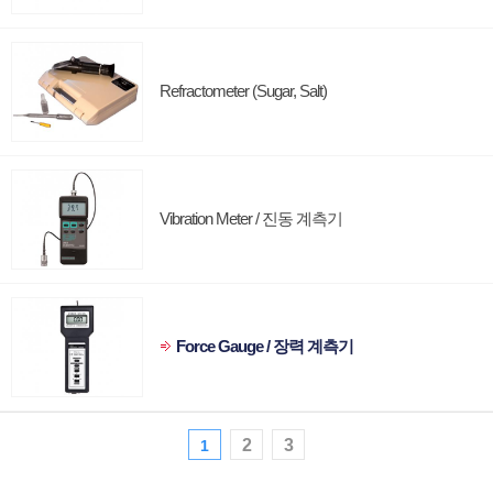
Refractometer (Sugar, Salt)
Vibration Meter / 진동 계측기
Force Gauge / 장력 계측기
2
3
1