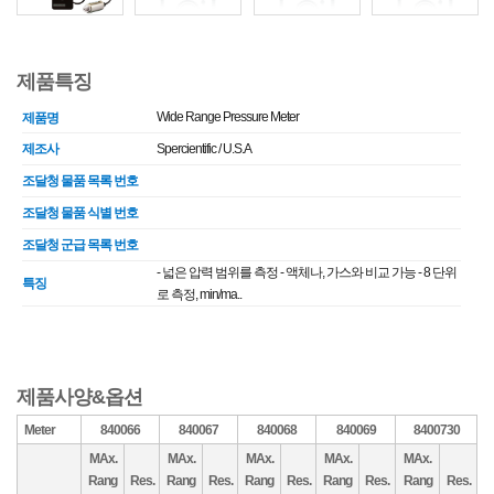
제품특징
Wide Range Pressure Meter
제품명
제조사
Spercientific / U.S.A
조달청 물품 목록 번호
조달청 물품 식별 번호
조달청 군급 목록 번호
- 넓은 압력 범위를 측정 - 액체나, 가스와 비교 가능 - 8 단위
특징
로 측정, min/ma..
제품사양&옵션
Meter
840066
840067
840068
840069
8400730
MAx.
MAx.
MAx.
MAx.
MAx.
Rang
Res.
Rang
Res.
Rang
Res.
Rang
Res.
Rang
Res.