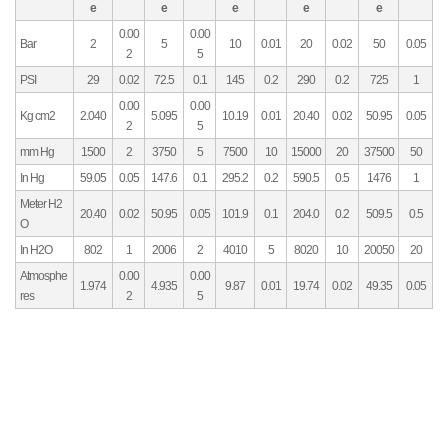
e
e
e
e
e
0.00
0.00
Bar
2
5
10
0.01
20
0.02
50
0.05
2
5
PSI
29
0.02
72.5
0.1
145
0.2
290
0.2
725
1
0.00
0.00
Kg cm2
2.040
5.095
10.19
0.01
20.40
0.02
50.95
0.05
2
5
mm Hg
1500
2
3750
5
7500
10
15000
20
37500
50
In Hg
59.05
0.05
147.6
0.1
295.2
0.2
590.5
0.5
1476
1
Meter H2
20.40
0.02
50.95
0.05
101.9
0.1
204.0
0.2
509.5
0.5
O
In H2O
802
1
2006
2
4010
5
8020
10
20050
20
Atmosphe
0.00
0.00
1.974
4.935
9.87
0.01
19.74
0.02
49.35
0.05
res
2
5