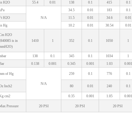
In H2O
55.4
0.01
138
0.1
415
0.1
kPa
34.5
0.01
183
0.1
Ft H2O
N/A
11.5
0.01
34.6
0.01
In Hg
10.2
0.01
30.54
0.01
Cm H2O
(840085 is in
1410
1
352
0.1
1050
1
mmH2O)
mbar
138
0.1
345
0.1
1034
1
Bar
0.138
0.001
0.345
0.001
1.03
0.00
mm of Hg
259
0.1
776
0.1
N/A
Oz Inch2
80
0.01
240
0.1
Kg cm2
0.35
0.001
1.05
0.00
Max Pressure
20 PSI
20 PSI
20 PSI