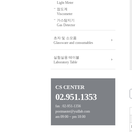
Light Meter
점도계
Viscometer
가스탐지기
Gas Detector
초자 및 소모품
Glassware and consumables
실험실용 테이블
Laboratory Table
CS CENTER
02.951.1353
fax : 02-951-1356
postmaster@yuillab.com
am 09:00 ~ pm 18:00