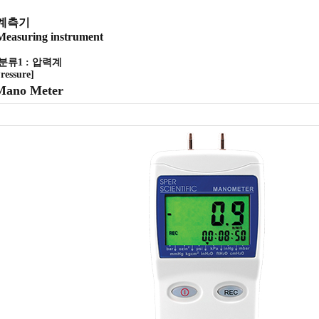
계측기
Measuring instrument
[분류1 : 압력계
ressure]
Mano Meter