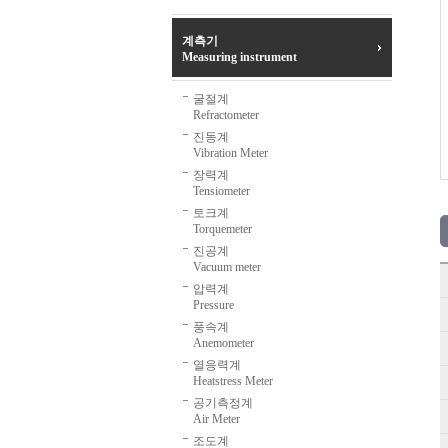
계측기
Measuring instrument
굴절계
Refractometer
진동계
Vibration Meter
장력계
Tensiometer
토크계
Torquemeter
진공계
Vacuum meter
압력계
Pressure
풍속계
Anemometer
열응력계
Heatstress Meter
공기측정계
Air Meter
조도계