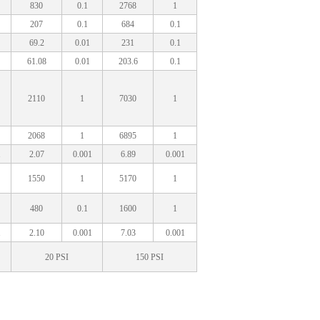
830
0.1
2768
1
207
0.1
684
0.1
69.2
0.01
231
0.1
61.08
0.01
203.6
0.1
2110
1
7030
1
2068
1
6895
1
1
2.07
0.001
6.89
0.001
1550
1
5170
1
480
0.1
1600
1
1
2.10
0.001
7.03
0.001
20 PSI
150 PSI