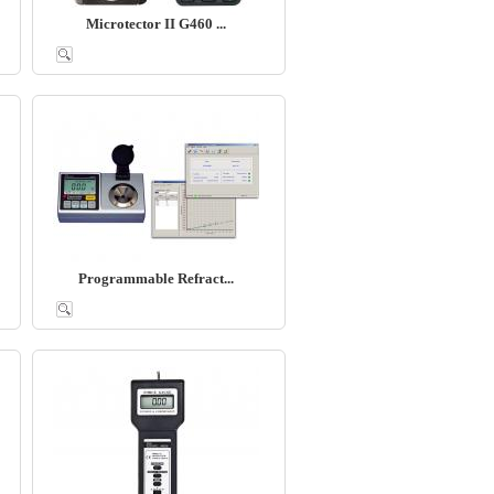
Microtector II G460 ...
Programmable Refract...