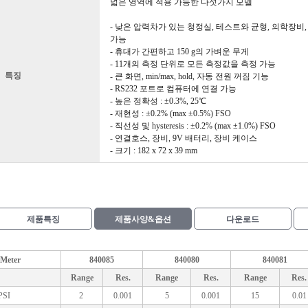
넓은 영역에 적용 가능한 다섯가지 모델
- 낮은 압력차가 있는 청정실, 테스트와 균형, 의학장비,
가능
- 휴대가 간편하고 150 g의 가벼운 무게
- 11개의 측정 단위로 모든 측정값을 측정 가능
특징
- 큰 화면, min/max, hold, 자동 전원 꺼짐 기능
- RS232 포트로 컴퓨터에 연결 가능
- 높은 정확성 : ±0.3%, 25℃
- 재현성 : ±0.2% (max ±0.5%) FSO
- 직선성 및 hysteresis : ±0.2% (max ±1.0%) FSO
- 연결호스, 장비, 9V 배터리, 장비 케이스
- 크기 : 182 x 72 x 39 mm
제품특징
제품사양&옵션
다운로드
Meter
840085
840080
840081
Range
Res.
Range
Res.
Range
Res.
PSI
2
0.001
5
0.001
15
0.01