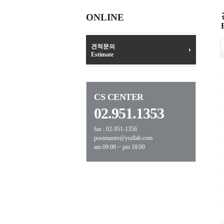
ONLINE
견적문의
Estimate
CS CENTER
02.951.1353
fax : 02-951-1356
postmaster@yuillab.com
am 09:00 ~ pm 18:00