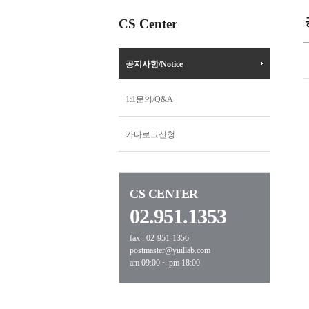
CS Center
공지사항/Notice
1:1문의/Q&A
카다로그신청
CS CENTER
02.951.1353
fax : 02-951-1356
postmaster@yuillab.com
am 09:00 ~ pm 18:00