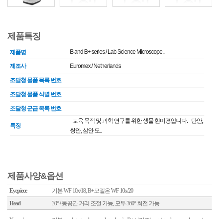
제품특징
B and B+ series / Lab Science Microscope..
제품명
제조사
Euromex / Netherlands
조달청 물품 목록 번호
조달청 물품 식별 번호
조달청 군급 목록 번호
- 교육 목적 및 과학 연구를 위한 생물 현미경입니다. - 단안,
특징
쌍안, 삼안 모..
제품사양&옵션
Eyepiece
기본 WF 10x/18, B+모델은 WF 10x/20
Head
30°+동공간 거리 조절 가능, 모두 360° 회전 가능