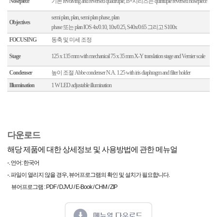
Nosepiece
기본 revolving and reversed quadruple, B+시리즈는 quintuple reversed nosepiece
semi plan, plan, semi plan phase, plan
Objectives
phase 또는 plan IOS 4x/0.10, 10x/0.25, S40x/0.65 그리고 S100x
FOCUSING
동축 및 미세 조정
Stage
125 x 135 mm with mechanical 75 x 35 mm X-Y translation stage and Vernier scale
Condenser
높이 조절 Abbe condenser N.A. 1.25 with iris diaphragm and filter holder
Illumination
1 W LED adjustable illumination
다운로드
해당 제품에 대한 상세정보 및 사용방법에 관한 메뉴얼
-. 언어: 한국어
-. 파일이 열리지 않을 경우, 뷰어프로그램의 확인 및 설치가 필요합니다.
뷰어프로그램 : PDF / DJVU / E-Book / CHM / ZIP