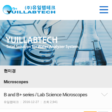
현미경
Microscopes
B and B+ series / Lab Science Microscopes
유일랩테크
|
2016-12-27
|
조회 2,941