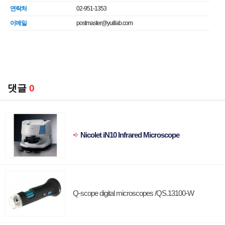
연락처
02-951-1353
이메일
postmaster@yuillab.com
댓글
0
Nicolet iN10 Infrared Microscope
Q-scope digital microscopes /QS.13100-W