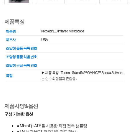
제품특징
Nicolet iN10 Infrared Microscope
제품명
제조사
USA
조달청 물품 목록 번호
조달청 물품 식별 번호
조달청 군급 목록 번호
▶ 제품 특징 - Thermo Scientific™ OMNIC™ Specta Software
특징
는 순수 화합물과 혼합물..
제품사양&옵션
구성 가능한 옵션
● MicroTip ATR을 사용한 직접 접촉 샘플링
● LN-냉각 MCT 검출기로 감도 향상