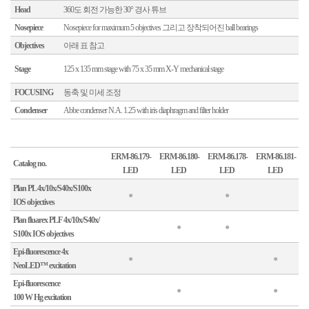
Head
360도 회전 가능한 30° 경사 튜브
Nosepiece
Nosepiece for maximum 5 objectives 그리고 장착되어진 ball bearings
Objectives
아래 표 참고
Stage
125 x 135 mm stage with 75 x 35 mm X-Y mechanical stage
FOCUSING
동축 및 미세 조정
Condenser
Abbe condenser N.A. 1.25 with iris diaphragm and filter holder
ERM
-
86.179-
ERM
-
86.180-
ERM
-
86.178-
ERM
-86.181-
Catalog no.
LED
LED
LED
LED
Plan PL 4x/10x/S40x/S100x
●
●
IOS objectives
Plan fluarex PLF 4x/10x/S40x/
●
●
S100x
IOS objectives
Epi-fluorescence
4x
●
●
NeoLED™ excitation
Epi-fluorescence
●
●
100 W Hg excitation