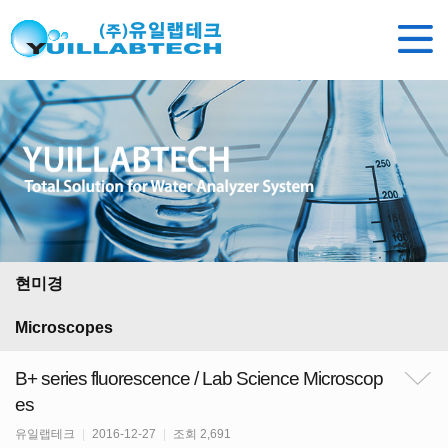
현미경
Microscopes
B+ series fluorescence / Lab Science Microscop
es
유일랩테크
|
2016-12-27
|
조회 2,691