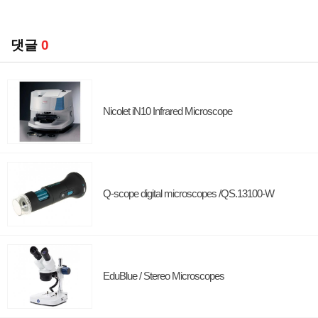
댓글
0
Nicolet iN10 Infrared Microscope
Q-scope digital microscopes /QS.13100-W
EduBlue / Stereo Microscopes