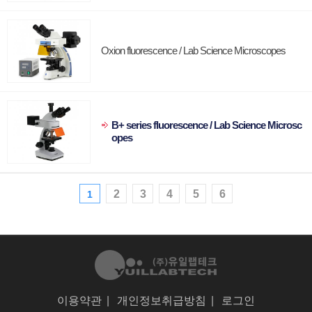
Oxion fluorescence / Lab Science Microscopes
B+ series fluorescence / Lab Science Microsc
opes
2
3
4
5
6
1
이용약관
|
개인정보취급방침
|
로그인