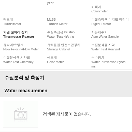
yzer
비색계
Colorimeter
탁도계
MLSS
수질측정용 디지털 적정기
Turbidimeter
Turbiditi Meter
Digital Titrator
가열 전처리 장치
수질측정용 kit/strip
자동채수기
Thermostat Reactor
Water Test kit/strip
Auto Water Sampler
유속계/유량계
유해물질 안전보관장치
수질분석용 시약
Flow Felocity/Flow Meter
Storage Cabinet
Water Test Reagent
수질분석용 시약칩
색도계
순수장치
Water Test Chemkey
Color Meter
Water Purification Syste
ms
수질분석 및 측정기
Water measuremen
검색된 게시물이 없습니다.