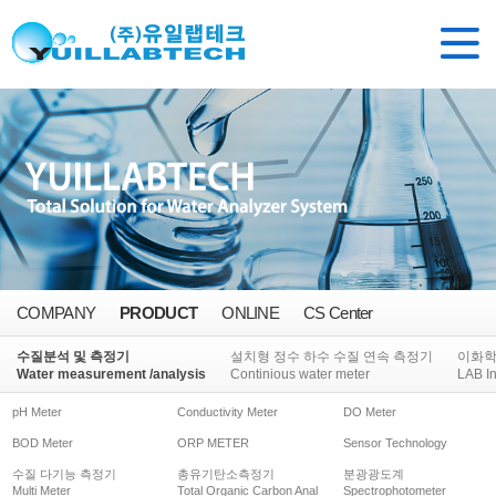
COMPANY
PRODUCT
ONLINE
CS Center
수질분석 및 측정기
설치형 정수 하수 수질 연속 측정기
이화
Water measurement /analysis
Continious water meter
LAB I
pH Meter
Conductivity Meter
DO Meter
BOD Meter
ORP METER
Sensor Technology
수질 다기능 측정기
총유기탄소측정기
분광광도계
Multi Meter
Total Organic Carbon Anal
Spectrophotometer