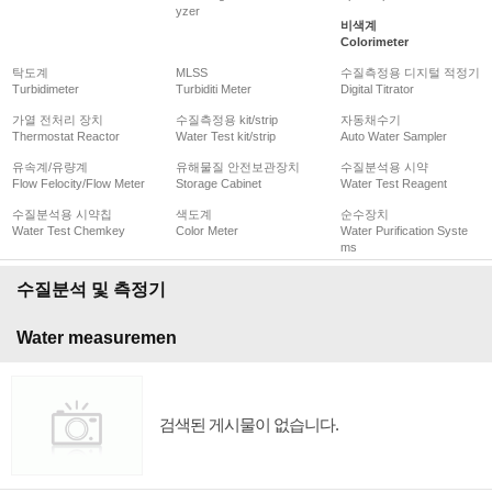
yzer
비색계
Colorimeter
탁도계
MLSS
수질측정용 디지털 적정기
Turbidimeter
Turbiditi Meter
Digital Titrator
가열 전처리 장치
수질측정용 kit/strip
자동채수기
Thermostat Reactor
Water Test kit/strip
Auto Water Sampler
유속계/유량계
유해물질 안전보관장치
수질분석용 시약
Flow Felocity/Flow Meter
Storage Cabinet
Water Test Reagent
수질분석용 시약칩
색도계
순수장치
Water Test Chemkey
Color Meter
Water Purification Syste
ms
수질분석 및 측정기
Water measuremen
검색된 게시물이 없습니다.