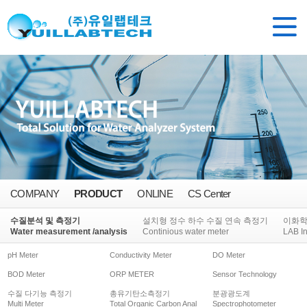
COMPANY
PRODUCT
ONLINE
CS Center
수질분석 및 측정기
설치형 정수 하수 수질 연속 측정기
이화
Water measurement /analysis
Continious water meter
LAB I
pH Meter
Conductivity Meter
DO Meter
BOD Meter
ORP METER
Sensor Technology
수질 다기능 측정기
총유기탄소측정기
분광광도계
Multi Meter
Total Organic Carbon Anal
Spectrophotometer