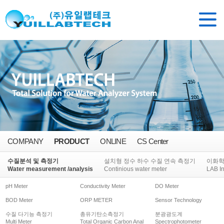
COMPANY
PRODUCT
ONLINE
CS Center
수질분석 및 측정기
설치형 정수 하수 수질 연속 측정기
이화
Water measurement /analysis
Continious water meter
LAB I
pH Meter
Conductivity Meter
DO Meter
BOD Meter
ORP METER
Sensor Technology
수질 다기능 측정기
총유기탄소측정기
분광광도계
Multi Meter
Total Organic Carbon Anal
Spectrophotometer