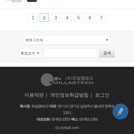
1
3
4
5
6
7
2
이용약관
|
개인정보취급방침
|
로그인
회사명
: 유일랩테크 /
대표
: 한기식 /
경기도 남양주시 별내면 청학로
110-1
대표전화
: 02-951-1353 /
팩스
: 02-951-1356
(c) yuillab.com