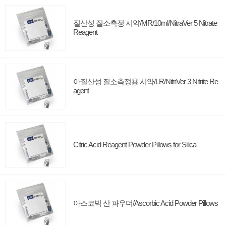
질산성 질소측정 시약/MR/10ml/NitraVer 5 Nitrate
Reagent
아질산성 질소측정용 시약/LR/NitriVer 3 Nitrite Re
agent
Citric Acid Reagent Powder Pillows for Silica
아스코빅 산 파우더/Ascorbic Acid Powder Pillows