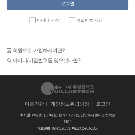
아이디 저장
비밀번호 저장
회원으로 가입하시려면?
아이디/비밀번호를 잊으셨다면?
이용약관
|
개인정보취급방침
|
로그인
회사명
: 유일랩테크 /
대표
: 한기식 /
경기도 남양주시 별내면 청학로
110-1
대표전화
: 02-951-1353 /
팩스
: 02-951-1356