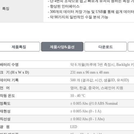
- 단 4번의 조작으로 쉽고 빠르게 유저의 원하는 측정 
- 향상된 인터페이스
특징
- 500개의 데이터 저장 가능 및 USB를 통해 쉽게 데이
- 약 90가지의 일반적인 수질 분석 가능
제품특징
제품사양&옵션
다운로드
배터리 수명
약 6 개월(하루에 5번 측정시, Backlight
크 기 (H x W x D)
231 mm x 96 mm x 48 mm
데이터 기록
500 개 (결과값, 시간, 샘플ID, 유저ID)
언 어
영어, 한글, 중국어, 스페인어 지원
작동 온도
10 - 40 °C
정확도
± 0.005 Abs @1.0 ABS Nominal
재현성
± 0.005 Abs (0 - 1 A)
직선성
± 0.002 Abs (0 - 1 Abs)
광 원
LED