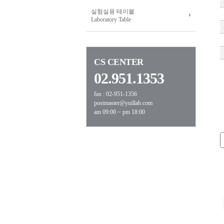
실험실용 테이블
Laboratory Table
CS CENTER
02.951.1353
fax : 02-951-1356
postmaster@yuillab.com
am 09:00 ~ pm 18:00