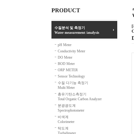
PRODUCT
수질분석 및 측정기
C
Water measurement /analysis
pH Meter
Conductivity Meter
DO Meter
BOD Meter
ORP METER
Sensor Technology
수질 다기능 측정기
Multi Meter
총유기탄소측정기
Total Organic Carbon Analyzer
분광광도계
Spectrophotometer
비색계
Colorimeter
탁도계
Turbidimeter