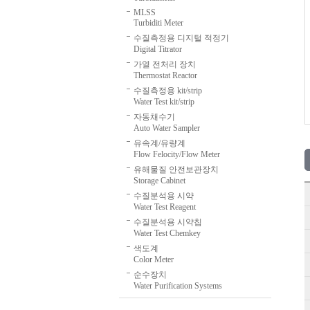
MLSS
Turbiditi Meter
수질측정용 디지털 적정기
Digital Titrator
가열 전처리 장치
Thermostat Reactor
수질측정용 kit/strip
Water Test kit/strip
자동채수기
Auto Water Sampler
유속계/유량계
Flow Felocity/Flow Meter
유해물질 안전보관장치
Storage Cabinet
수질분석용 시약
Water Test Reagent
수질분석용 시약칩
Water Test Chemkey
색도계
Color Meter
순수장치
Water Purification Systems