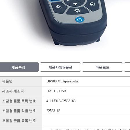
제품특징
제품사양&옵션
다운로드
제품명
DR900 Multiparameter
제조사/제조국
HACH / USA
조달청 물품 목록 번호
41115318-22583168
조달청 물품 식별 번호
22583168
조달청 군급 목록 번호