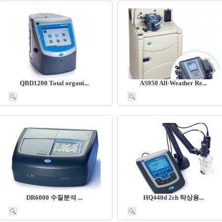
QBD1200 Total organi...
AS950 All-Weather Re...
DR6000 수질분석 ...
HQ440d 2ch 탁상용...