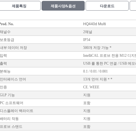
제품특징
제품사양&옵션
다운로드
Prod. No.
HQ440d Multi
채널수
2채널
보호등급
IP54
내부 데이터 저장
500개 저장 가능 *
입력
IntelliCAL 프로브 전용 M12 디
출력
USB 를 통한 PC 연결 / USB 메
분해능
0.1 / 0.01 / 0.001
인터페이스 언어
13개 언어 지원＊*
인증
CE. WEEE
GLP 기능
지원
PC 소프트웨어
포함
디스플레이 백라이트
지원
배터리 작동
지원
프로브 스탠드
포함