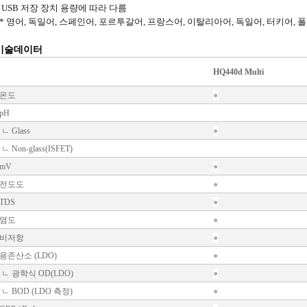
* USB 저장 장치 용량에 따라 다름
** 영어, 독일어, 스페인어, 포르투갈어, 프랑스어, 이탈리아어, 독일어, 터키어,
기술데이터
HQ440d Multi
온도
●
pH
ㄴ Glass
●
ㄴ Non-glass(ISFET)
mV
●
전도도
●
TDS
●
염도
●
비저항
●
용존산소 (LDO)
●
ㄴ 광학식 OD(LDO)
●
ㄴ BOD (LDO 측정)
●