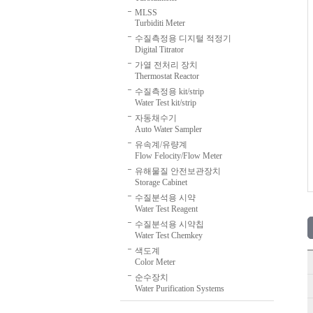
MLSS
Turbiditi Meter
수질측정용 디지털 적정기
Digital Titrator
가열 전처리 장치
Thermostat Reactor
수질측정용 kit/strip
Water Test kit/strip
자동채수기
Auto Water Sampler
유속계/유량계
Flow Felocity/Flow Meter
유해물질 안전보관장치
Storage Cabinet
수질분석용 시약
Water Test Reagent
수질분석용 시약칩
Water Test Chemkey
색도계
Color Meter
순수장치
Water Purification Systems