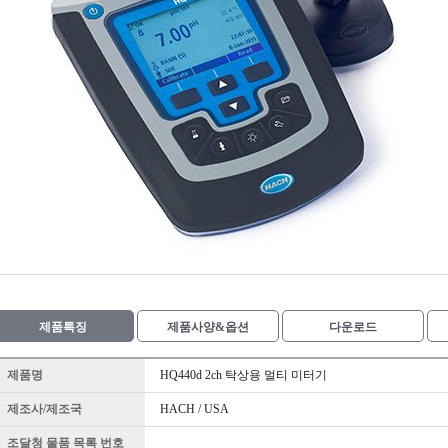
제품특징
제품사양&옵션
다운로드
제품명
HQ440d 2ch 탁상용 멀티 미터기
제조사/제조국
HACH / USA
조달청 물품 목록 번호