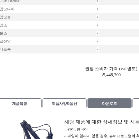
ORP / Redox
●
암모니아
●
암모늄
●
염소
●
불소
●
질산염
●
나트륨
●
권장 소비자 가격 (vat 별도)
\5,448,700
제품특징
제품사양&옵션
다운로드
해당 제품에 대한 상세정보 및 사
-. 언어: 한국어
-. 파일이 열리지 않을 경우, 뷰어프로그램의 