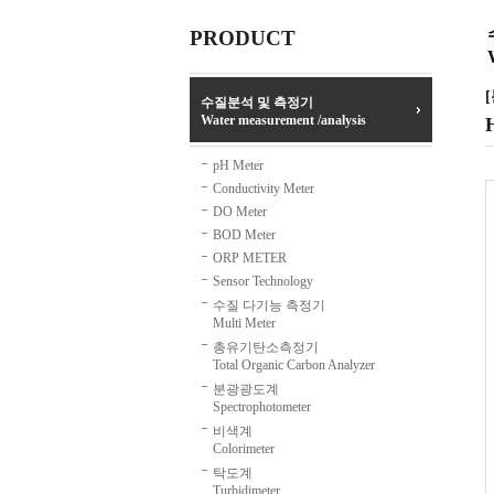
PRODUCT
[
수질분석 및 측정기
Water measurement /analysis
pH Meter
Conductivity Meter
DO Meter
BOD Meter
ORP METER
Sensor Technology
수질 다기능 측정기
Multi Meter
총유기탄소측정기
Total Organic Carbon Analyzer
분광광도계
Spectrophotometer
비색계
Colorimeter
탁도계
Turbidimeter