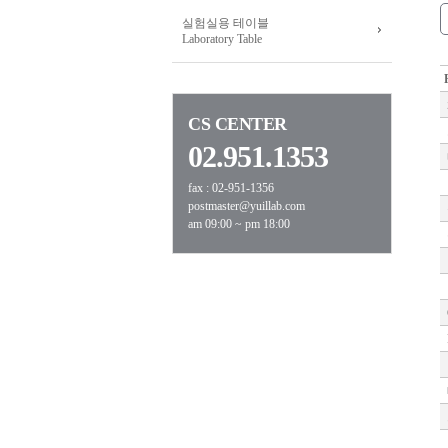
실험실용 테이블
Laboratory Table
CS CENTER
02.951.1353
fax : 02-951-1356
postmaster@yuillab.com
am 09:00 ~ pm 18:00