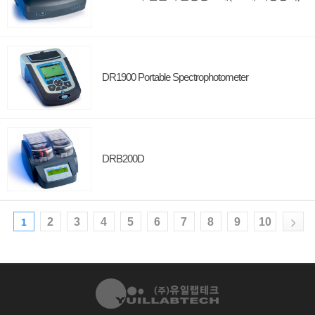
DR1900 Portable Spectrophotometer
DRB200D
2
3
4
5
6
7
8
9
10
1