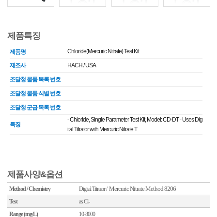
제품특징
Chloride(Mercuric Nitrate) Test Kit
제품명
제조사
HACH / USA
조달청 물품 목록 번호
조달청 물품 식별 번호
조달청 군급 목록 번호
- Chloride, Single Parameter Test Kit, Model: CD-DT - Uses Dig
특징
ital Titrator with Mercuric Nitrate T..
제품사양&옵션
Mercuric Nitrate Method 8206
Method / Chemistry
Digital Titrator /
Test
as Cl-
Range (mg/L)
10-8000