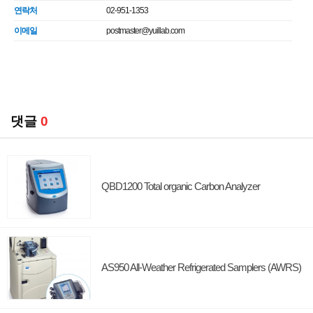
연락처
02-951-1353
이메일
postmaster@yuillab.com
댓글
0
QBD1200 Total organic Carbon Analyzer
AS950 All-Weather Refrigerated Samplers (AWRS)