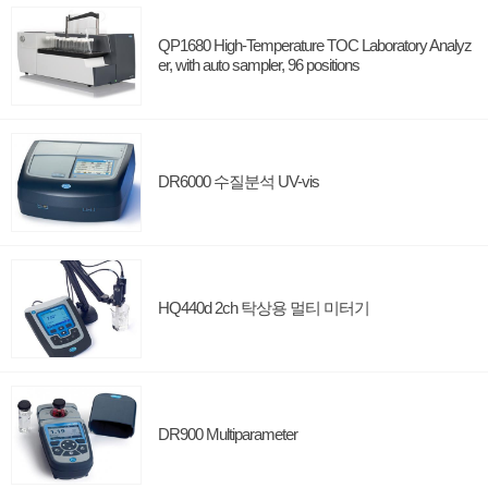
QP1680 High-Temperature TOC Laboratory Analyz
er, with auto sampler, 96 positions
DR6000 수질분석 UV-vis
HQ440d 2ch 탁상용 멀티 미터기
DR900 Multiparameter