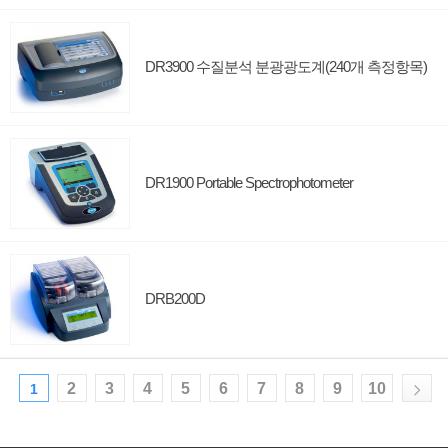
DR3900 수질분석 분광광도계(240개 측정항목)
DR1900 Portable Spectrophotometer
DRB200D
2
3
4
5
6
7
8
9
10
1