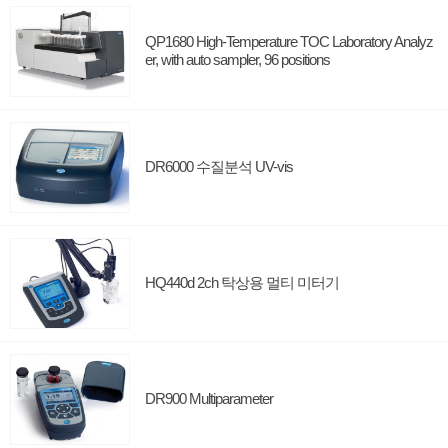
QP1680 High-Temperature TOC Laboratory Analyz
er, with auto sampler, 96 positions
DR6000 수질분석 UV-vis
HQ440d 2ch 탁상용 멀티 미터기
DR900 Multiparameter