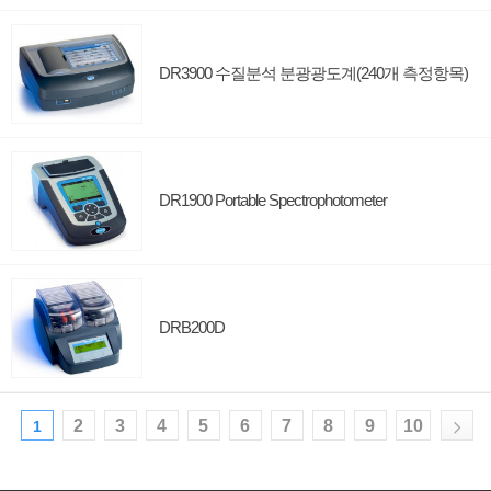
DR3900 수질분석 분광광도계(240개 측정항목)
DR1900 Portable Spectrophotometer
DRB200D
2
3
4
5
6
7
8
9
10
1