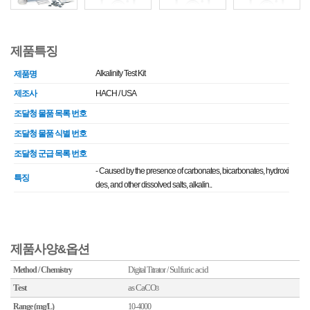
제품특징
Alkalinity Test Kit
제품명
제조사
HACH / USA
조달청 물품 목록 번호
조달청 물품 식별 번호
조달청 군급 목록 번호
- Caused by the presence of carbonates, bicarbonates, hydroxi
특징
des, and other dissolved salts, alkalin..
제품사양&옵션
Sulfuric acid
Method / Chemistry
Digital
Titrator
/
Test
as CaCO
3
Range (mg/L)
10-4000