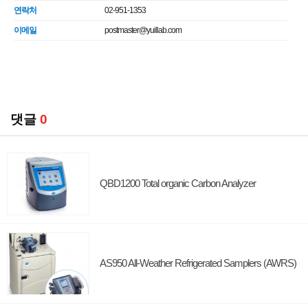
연락처
02-951-1353
이메일
postmaster@yuillab.com
댓글
0
QBD1200 Total organic Carbon Analyzer
AS950 All-Weather Refrigerated Samplers (AWRS)